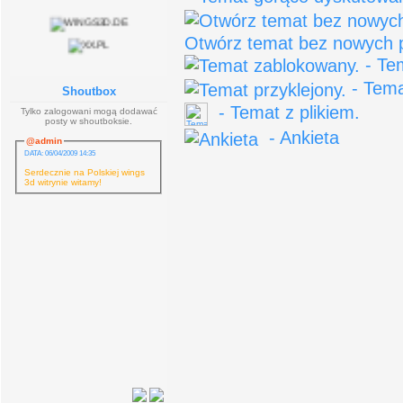
Otwórz temat bez nowych po
- Te
- Tema
Shoutbox
- Temat z plikiem.
Tylko zalogowani mogą dodawać
posty w shoutboksie.
- Ankieta
@admin
DATA: 06/04/2009 14:35
Serdecznie na Polskiej wings
3d witrynie witamy!