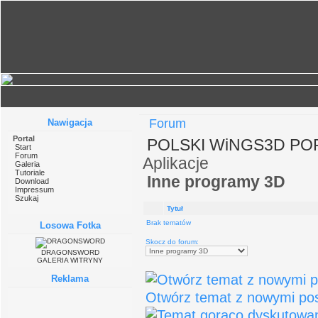
Forum
Nawigacja
Portal
POLSKI WiNGS3D POR
Start
Forum
Aplikacje
Galeria
Tutoriale
Inne programy 3D
Download
Impressum
Szukaj
Tytuł
Brak tematów
Losowa Fotka
Skocz do forum:
DRAGONSWORD
GALERIA WITRYNY
Reklama
Otwórz temat z nowymi post