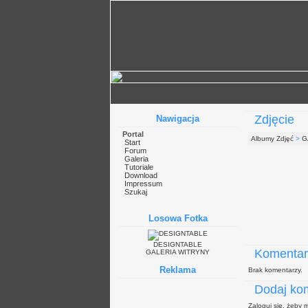
Zdjęcie
Nawigacja
Portal
Albumy Zdjęć
>
G
Start
Forum
Galeria
Tutoriale
Download
Impressum
Szukaj
Losowa Fotka
DESIGNTABLE
Komentar
GALERIA WITRYNY
Reklama
Brak komentarzy.
Dodaj ko
Zaloguj się, żeby