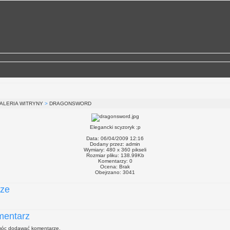
ALERIA WITRYNY
>
DRAGONSWORD
Elegancki scyzoryk ;p
Data: 06/04/2009 12:16
Dodany przez:
admin
Wymiary: 480 x 360 pikseli
Rozmiar pliku: 138.99Kb
Komentarzy: 0
Ocena: Brak
Obejrzano: 3041
ze
mentarz
 móc dodawać komentarze.