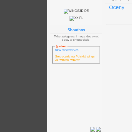
Oceny
Shoutbox
Tylko zalogowani mogą dodawać
posty w shoutboksie.
@admin
DATA: 06/04/2009 14:35
Serdecznie na Polskiej wings
3d witrynie witamy!