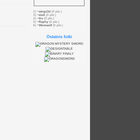
2)
~wings3d
(0 pkt.)
3)
~dark
(0 pkt.)
4)
~thv
(0 pkt.)
5)
~Raphy
(0 pkt.)
6)
~Werewolf
(0 pkt.)
Ostatnie fotki